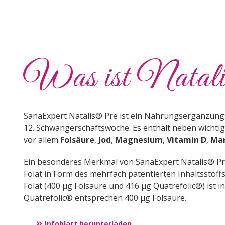
Was ist Natal
SanaExpert Natalis® Pre ist ein Nahrungsergänzungsm
12. Schwangerschaftswoche. Es enthält neben wichti
vor allem
Folsäure
,
Jod
,
Magnesium
,
Vitamin D
,
Ma
Ein besonderes Merkmal von SanaExpert Natalis® Pre
Folat in Form des mehrfach patentierten Inhaltsstoff
Folat (400 μg Folsäure und 416 μg Quatrefolic®) ist 
Quatrefolic® entsprechen 400 μg Folsäure.
Infoblatt herunterladen